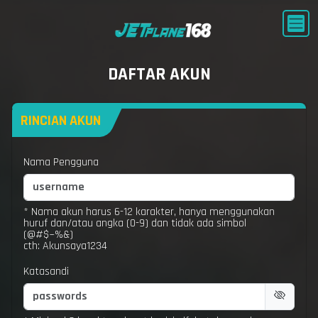
X
DAFTAR AKUN
RINCIAN AKUN
Nama Pengguna
* Nama akun harus 6-12 karakter, hanya menggunakan
huruf dan/atau angka (0-9) dan tidak ada simbol
(@#$~%&)
cth: Akunsaya1234
Katasandi