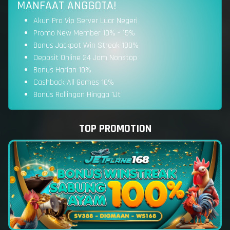
MANFAAT ANGGOTA!
Akun Pro Vip Server Luar Negeri
Promo New Member 10% - 15%
Bonus Jackpot Win Streak 100%
Deposit Online 24 Jam Nonstop
Bonus Harian 10%
Cashback All Games 10%
Bonus Rollingan Hingga 1Jt
TOP PROMOTION