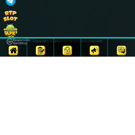
Copyright ©
jetplane168
, All rights reserved.
Home
Daftar
Login
Promosi
Livechat