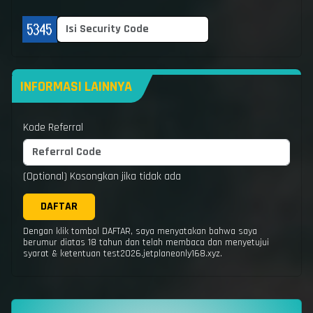
INFORMASI LAINNYA
Kode Referral
(Optional) Kosongkan jika tidak ada
DAFTAR
Dengan klik tombol DAFTAR, saya menyatakan bahwa saya
berumur diatas 18 tahun dan telah membaca dan menyetujui
syarat & ketentuan test2026.jetplaneonly168.xyz.